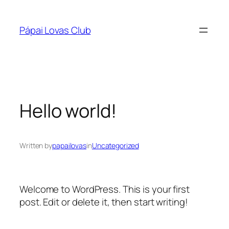
Ugrás
a
Pápai Lovas Club
tartalomhoz
Hello world!
Written by
papailovas
in
Uncategorized
Welcome to WordPress. This is your first
post. Edit or delete it, then start writing!